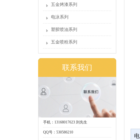
五金烤漆系列
电泳系列
塑胶喷油系列
五金喷粉系列
联系我们
手机：13168017623 刘先生
QQ号：530586210
电