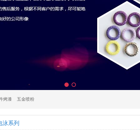
件烤漆
五金喷粉
电泳系列