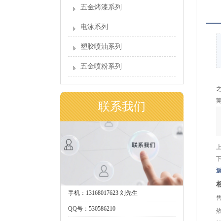
五金烤漆系列
电泳系列
塑胶喷油系列
五金喷粉系列
联系我们
手机：13168017623 刘先生
QQ号：530586210